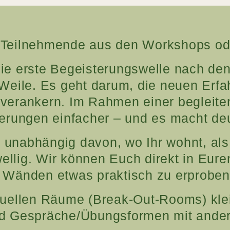
ür Teilnehmende aus den Workshops o
 Die erste Begeisterungswelle nach de
eile. Es geht darum, die neuen Erfa
u verankern. Im Rahmen einer begleit
erungen einfacher – und es macht de
m unabhängig davon, wo Ihr wohnt, al
wellig. Wir können Euch direkt in Eur
r Wänden etwas praktisch zu erproben,
irtuellen Räume (Break-Out-Rooms) kl
d Gespräche/Übungsformen mit ander