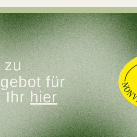
lltag anwendbare Formen zu üben
st zu erleben, der übersetzen kann
 Paaren zu erleben, in denen entspan
stausch in Gruppen zu erfahren
zu
enheit und Interesse für sich und für
gebot für
t Ihr
hier