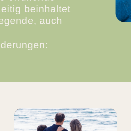
eitig beinhaltet
egende, auch
derungen:
möchten wir Euch darin begleiten, E
chkeiten gut zu pflegen und an Euren
- und zu lernen.
ken wir mit vielen unserer angeeigne