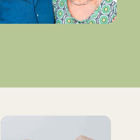
uren Paar Raum in seiner
 Herausforderungen Schritt
ten Verhaltensmuster an.