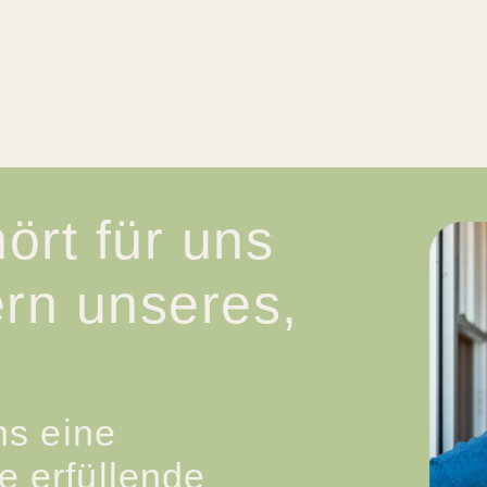
ört für uns
rn unseres,
ns eine
e erfüllende