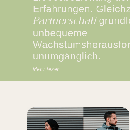
Erfahrungen. Gleichz
grundl
Partnerschaft
unbequeme
Wachstumsherausfor
unumgänglich.
Mehr lesen
Mit unseren Angeboten 
Magie und seinen Mögli
für Schritt zu wachsen 
Gerade im Paar Sein ec