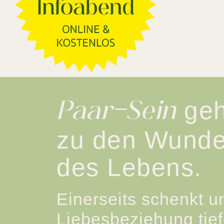
geh
Paar
-
Sein
zu den Wunde
des Lebens.
Einerseits
schenkt
u
Liebesbeziehung tief